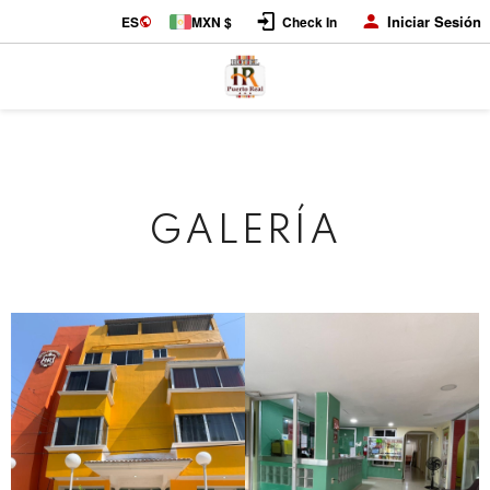
Iniciar Sesión
ES
MXN $
Check In
GALERÍA