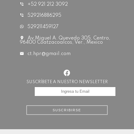
+52 921 212 3092
529216886295
529211459127
Av Miguel A. Quevedo 305, Centro,
96400 Coatzacoalcos, Ver., Mexico
ct.hpr@gmail.com
SUSCRÍBETE A NUESTRO NEWSLETTER
SUSCRIBIRSE