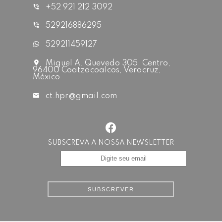
+52 921 212 3092
529216886295
529211459127
Miguel A. Quevedo 305, Centro,
96400 Coatzacoalcos, Veracruz,
México
ct.hpr@gmail.com
SUBSCREVA A NOSSA NEWSLETTER
SUBSCREVER