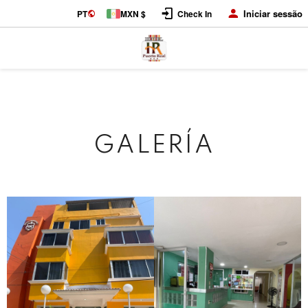
Iniciar sessão
PT
MXN $
Check In
GALERÍA