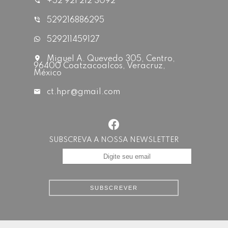
+52 921 212 3092
529216886295
529211459127
Miguel A. Quevedo 305, Centro,
96400 Coatzacoalcos, Veracruz,
México
ct.hpr@gmail.com
SUBSCREVA A NOSSA NEWSLETTER
SUBSCREVER