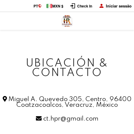
Iniciar sessão
PT
MXN $
Check In
UBICACIÓN &
CONTACTO
Miguel A. Quevedo 305, Centro, 96400
Coatzacoalcos, Veracruz, México
ct.hpr@gmail.com