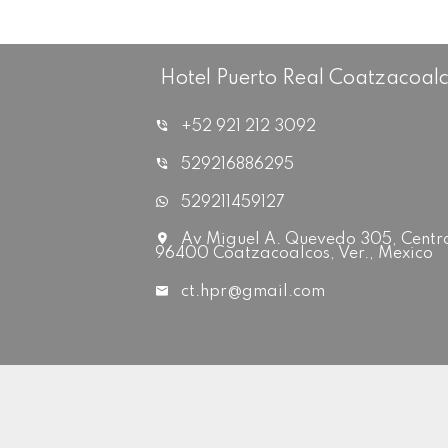
Hotel Puerto Real Coatzacoal
+52 921 212 3092
529216886295
529211459127
Av Miguel A. Quevedo 305, Centr
96400 Coatzacoalcos, Ver., Mexico
ct.hpr@gmail.com