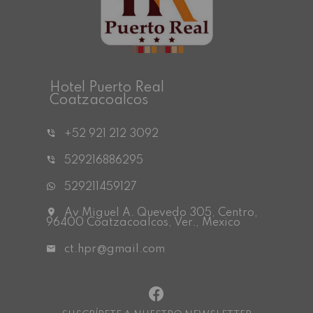
Hotel Puerto Real
Coatzacoalcos
+52 921 212 3092
529216886295
529211459127
Av Miguel A. Quevedo 305, Centro,
96400 Coatzacoalcos, Ver., Mexico
ct.hpr@gmail.com