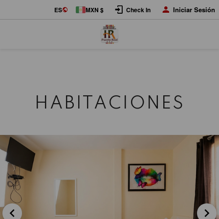
Iniciar Sesión
ES
MXN $
Check In
HABITACIONES