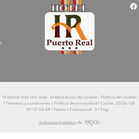
o,
Al utilizar este sitio web, acepta el uso de cookies.
Política de cookies
|
Términos y condiciones
|
Política de privacidad
|
Cache: 2026-08-
07 10:54:44 |
Textos
|
Framework: 3 |
Tag:
..
Software Hotelero
de