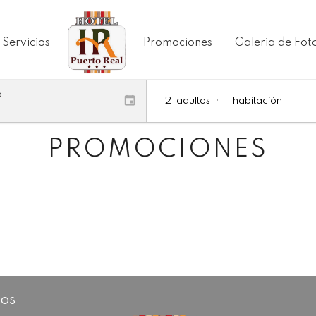
Servicios
Promociones
Galeria de Fot
a
2
adultos
•
1
habitación
PROMOCIONES
cos