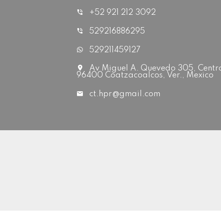
+52 921 212 3092
529216886295
529211459127
Av Miguel A. Quevedo 305, Centr
96400 Coatzacoalcos, Ver., Mexico
ct.hpr@gmail.com