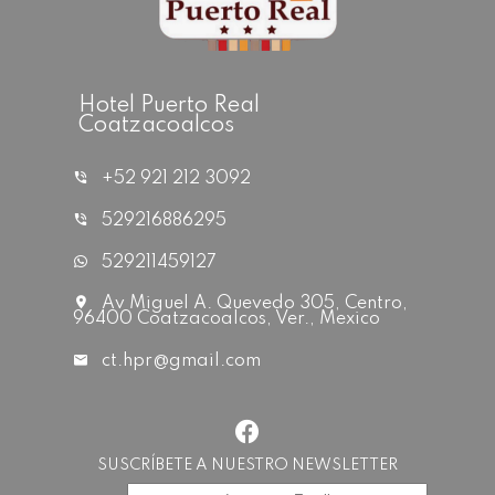
Hotel Puerto Real
Coatzacoalcos
+52 921 212 3092
529216886295
529211459127
Av Miguel A. Quevedo 305, Centro,
96400 Coatzacoalcos, Ver., Mexico
ct.hpr@gmail.com
SUSCRÍBETE A NUESTRO NEWSLETTER